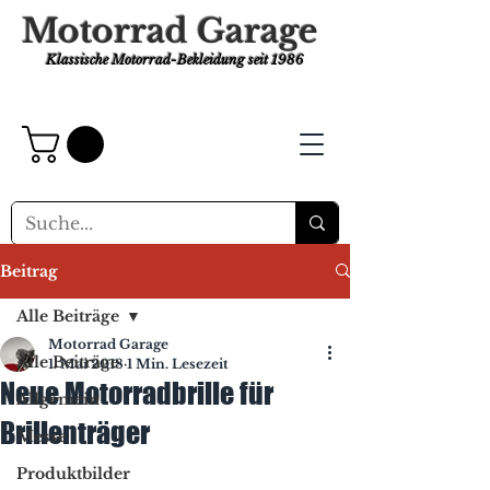
Motorrad Garage
Klassische Motorrad-Bekleidung
seit 1986
Beitrag
Alle Beiträge
Motorrad Garage
Alle Beiträge
1. Mai 2018
1 Min. Lesezeit
Neue Motorradbrille für
Allgemein
Brillenträger
Messe
Produktbilder