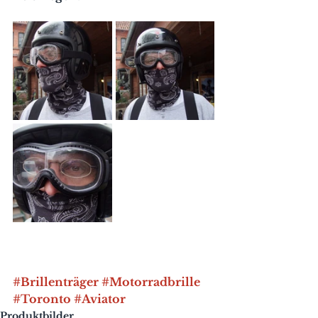
#Brillenträger
#Motorradbrille
#Toronto
#Aviator
Produktbilder