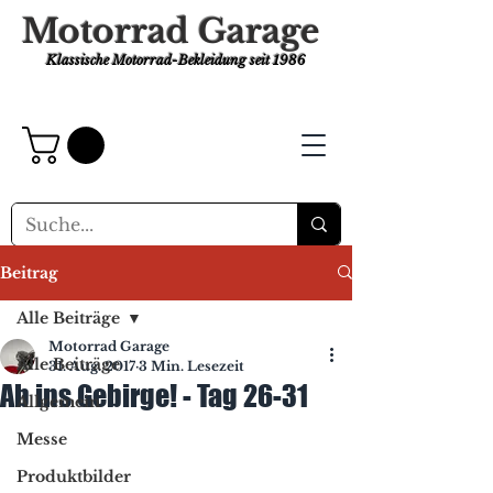
Motorrad Garage
Klassische Motorrad-Bekleidung
seit 1986
Beitrag
Alle Beiträge
Motorrad Garage
Alle Beiträge
31. Aug. 2017
3 Min. Lesezeit
Ab ins Gebirge! - Tag 26-31
Allgemein
Messe
Produktbilder