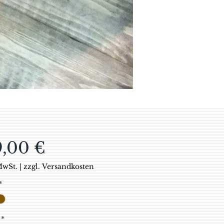
Preis
9,00 €
MwSt.
|
zzgl. Versandkosten
*
*