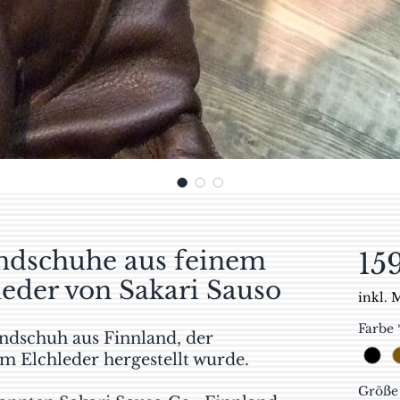
ndschuhe aus feinem
15
leder von Sakari Sauso
inkl. 
Farbe
ndschuh aus Finnland, der
m Elchleder hergestellt wurde.
Größe