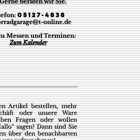
Gerne beraten wir Sie
.
05127-4838
lefon:
rradgarage@t-online.de
 zu Messen und Terminen:
Z
um Kalender
n Artikel bestellen, mehr
chäft oder unsere Ware
aben Fragen oder wollen
allo“ sagen? Dann sind Sie
den über den benachbarten