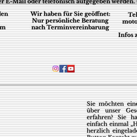
r E-Mail oder telefonisch aufgegeben werden. 
den
Wir haben für Sie geöffnet:
Te
Nur persönliche Beratung
moto
um
nach Terminvereinbarung
Infos
Sie möchten eine
über unser Ges
erfahren? Sie h
einfach einmal „H
herzlich eingela