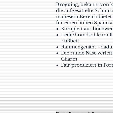
Broguing, bekannt von 
die aufgesattelte Schnü
in diesem Bereich biete
für einen hohen Spann al
Komplett aus hochwer
Lederbrandsohle im Ke
Fußbett
Rahmengenäht - dadur
Die runde Nase verlei
Charm
Fair produziert in Por