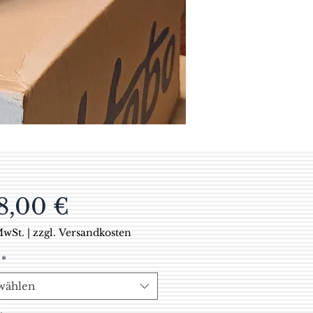
Preis
8,00 €
MwSt.
|
zzgl. Versandkosten
*
wählen