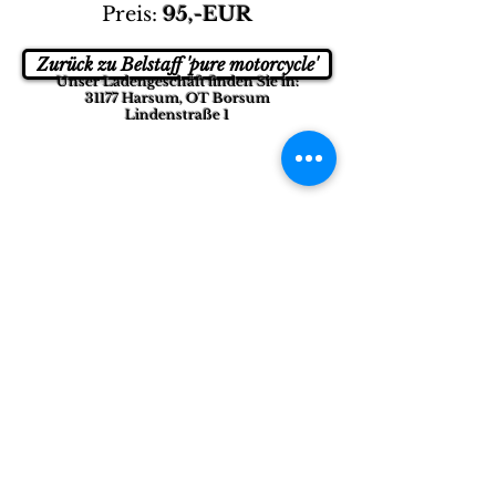
Preis:
95,-EUR
Zurück zu Belstaff 'pure motorcycle'
Unser Ladengeschäft finden Sie in:
31177 Harsum, OT Borsum
Lindenstraße 1