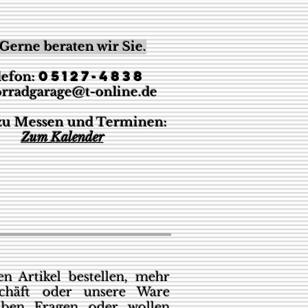
Gerne beraten wir Sie
.
05127-4838
lefon:
rradgarage@t-online.de
 zu Messen und Terminen:
Z
um Kalender
n Artikel bestellen, mehr
chäft oder unsere Ware
aben Fragen oder wollen