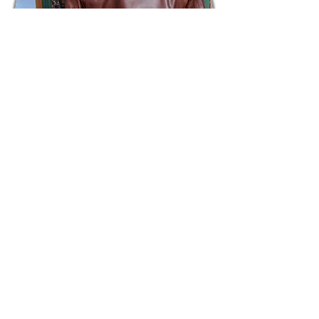
Modell „
Route 66":
E
ine
sportliche, leicht taillierte Motorradjacke