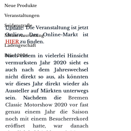
Neue Produkte
Veranstaltungen
Seidenstraße
Update
: Die Veranstaltung ist jetzt 
Online. Der Online-Markt ist 
Meine Ausrüstung
HIER 
zu finden.
Ladengeschäft
Reise 2024
Nach einem in vielerlei Hinsicht 
vermurksten Jahr 2020 sieht es 
auch nach dem Jahreswechsel 
nicht direkt so aus, als könnten 
wir dieses Jahr direkt wieder als 
Aussteller auf Märkten unterwegs 
sein. Nachdem die 
Bremen 
Classic Motorshow 2020 vor fast 
genau einem Jahr die Saison 
noch mit einem Besucherrekord 
eröffnet hatte, war danach 