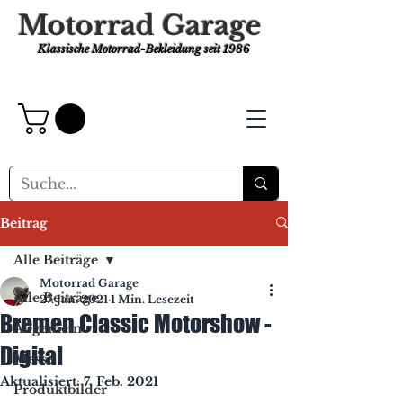
Motorrad Garage
Klassische Motorrad-Bekleidung
seit 1986
Beitrag
Alle Beiträge
Motorrad Garage
Alle Beiträge
27. Jan. 2021
1 Min. Lesezeit
Bremen Classic Motorshow -
Allgemein
Digital
Messe
Aktualisiert:
7. Feb. 2021
Produktbilder