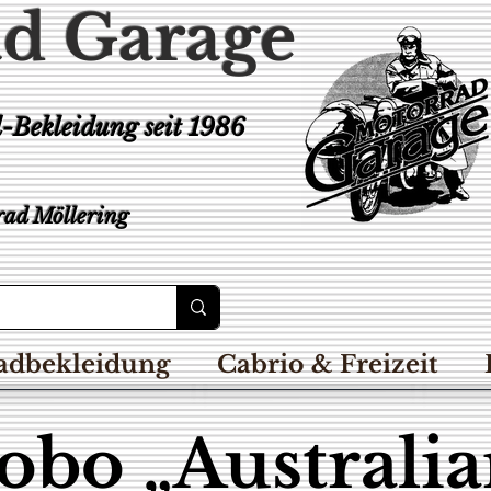
d Garage
d-Bekleidung
seit 1986
ad Möllering
adbekleidung
Cabrio & Freizeit
obo „Australia