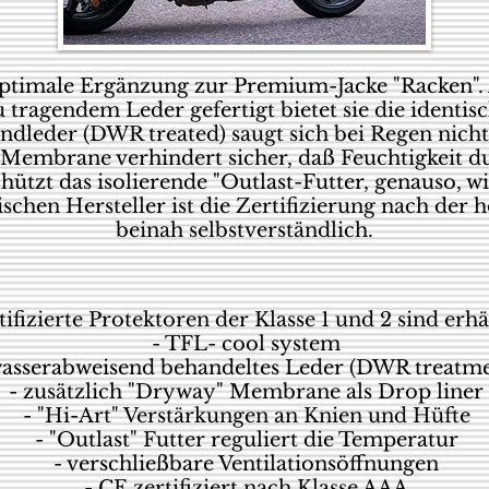
 optimale Ergänzung zur Premium-Jacke "Racken".
tragendem Leder gefertigt bietet sie die identis
dleder (DWR treated) saugt sich bei Regen nicht
Membrane verhindert sicher, daß Feuchtigkeit du
chützt das isolierende "Outlast-Futter, genauso, wi
schen Hersteller ist die Zertifizierung nach der
beinah selbstverständlich.
tifizierte Protektoren der Klasse 1 und 2 sind erhä
- TFL- cool system
wasserabweisend behandeltes Leder (DWR treatme
- zusätzlich "Dryway" Membrane als Drop liner
- "Hi-Art" Verstärkungen an Knien und Hüfte
- "Outlast" Futter reguliert die Temperatur
- verschließbare Ventilationsöffnungen
- CE zertifiziert nach Klasse AAA