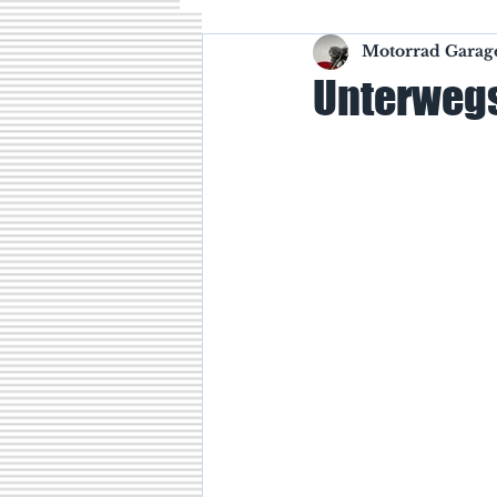
Motorrad Garag
Seidenstraße
Meine 
Unterwegs